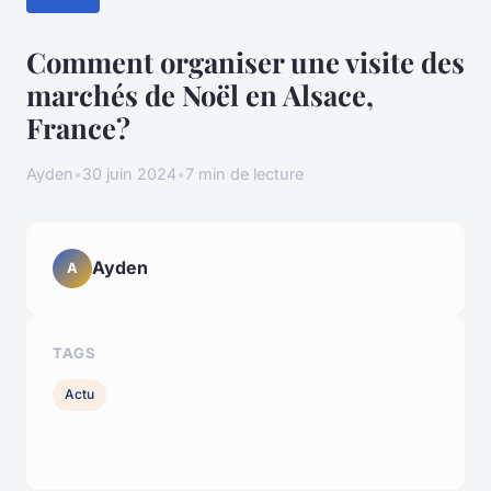
Comment organiser une visite des
marchés de Noël en Alsace,
France?
Ayden
•
30 juin 2024
•
7 min de lecture
Ayden
A
TAGS
Actu