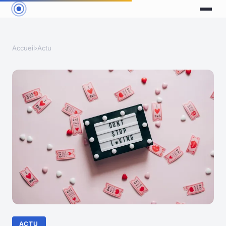
Accueil
›
Actu
ACTU