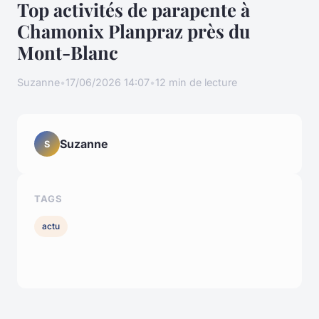
Top activités de parapente à
Chamonix Planpraz près du
Mont-Blanc
Suzanne
•
17/06/2026 14:07
•
12 min de lecture
Suzanne
S
TAGS
actu