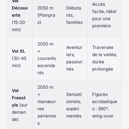
Vol
Accès
Découv
2050 m
Débuta
facile, idéal
erte
(Planpra
nts,
pour une
(15-20
z)
familles
première
min)
2050 m
Aventur
Traversée
Vol XL
+
iers,
de la vallée,
(30-45
courants
passion
durée
min)
ascenda
nés
prolongée
nts
2050 m
Vol
+
Sensati
Figures
Freest
manœuv
onnels,
acrobatique
yle
(sur
res
expéri
s : 360°,
deman
aérienne
mentés
wing-over
de)
s