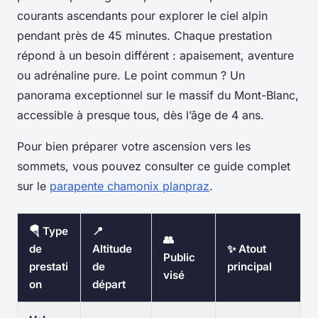
courants ascendants pour explorer le ciel alpin
pendant près de 45 minutes. Chaque prestation
répond à un besoin différent : apaisement, aventure
ou adrénaline pure. Le point commun ? Un
panorama exceptionnel sur le massif du Mont-Blanc,
accessible à presque tous, dès l’âge de 4 ans.
Pour bien préparer votre ascension vers les
sommets, vous pouvez consulter ce guide complet
sur le
parapente chamonix planpraz
.
🪂 Type
📍
👥
de
Altitude
✨ Atout
Public
prestati
de
principal
visé
on
départ