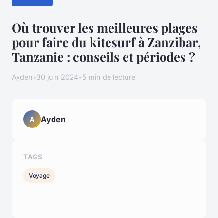
Où trouver les meilleures plages
pour faire du kitesurf à Zanzibar,
Tanzanie : conseils et périodes ?
Ayden
•
30 juin 2024
•
5 min de lecture
Ayden
A
TAGS
Voyage