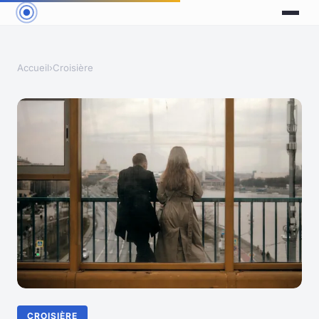
Accueil
›
Croisière
CROISIÈRE