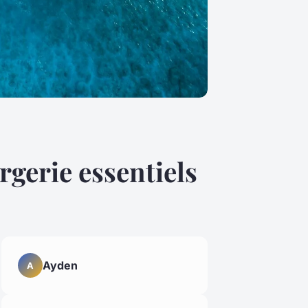
rgerie essentiels
Ayden
A