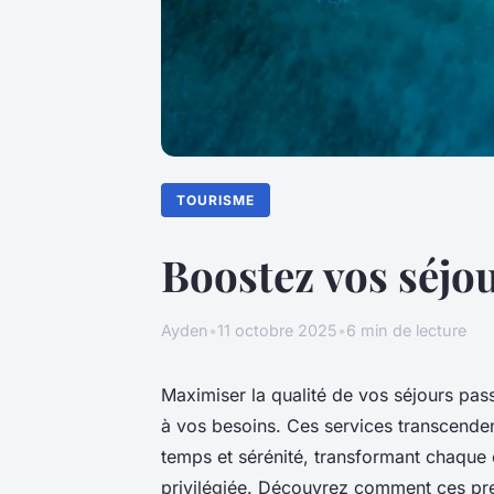
TOURISME
Boostez vos séjou
Ayden
•
11 octobre 2025
•
6 min de lecture
Maximiser la qualité de vos séjours pas
à vos besoins. Ces services transcendent
temps et sérénité, transformant chaque
privilégiée. Découvrez comment ces pre